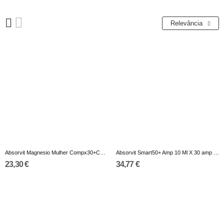
Relevância
Absorvit Magnesio Mulher Compx30+Capsx30
Absorvit Smart50+ Amp 10 Ml X 30 amp beb
23,30 €
34,77 €