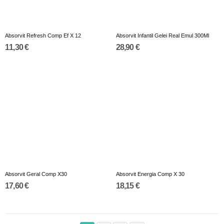
Absorvit Refresh Comp Ef X 12
Absorvit Infantil Gelei Real Emul 300Ml
11,30 €
28,90 €
Absorvit Geral Comp X30
Absorvit Energia Comp X 30
17,60 €
18,15 €