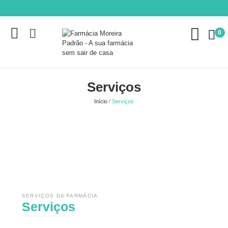
0
Serviços
Início
Serviços
SERVIÇOS DA FARMÁCIA
Serviços
Na Farmácia Moreira Padrão disponibilizamos um conjunto de serviços que apoiam a sua saúde e bem-estar, com acompanhamento próximo pela nossa equipa.