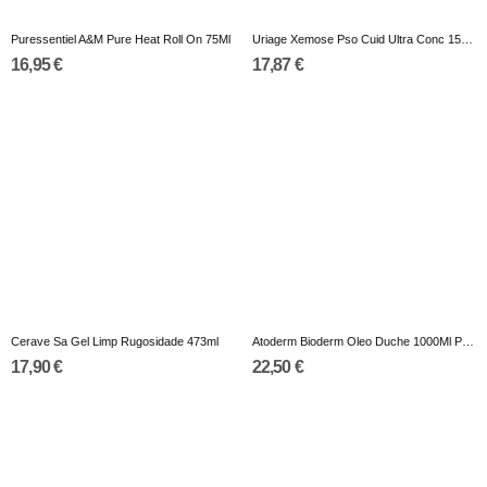
Puressentiel A&M Pure Heat Roll On 75Ml
Uriage Xemose Pso Cuid Ultra Conc 150Ml
16,95 €
17,87 €
Cerave Sa Gel Limp Rugosidade 473ml
Atoderm Bioderm Oleo Duche 1000Ml Promo
17,90 €
22,50 €