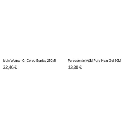
Isdin Woman Cr Corpo Estrias 250Ml
Puressentiel A&M Pure Heat Gel 80Ml
32,46 €
13,30 €