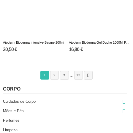
Atoderm Bioderma Intensive Baume 200ml
Atoderm Bioderma Gel Duche 1000Ml Promo
20,50 €
16,80 €
…

1
2
3
13
CORPO

Cuidados de Corpo

Mãos e Pés
Perfumes
Limpeza