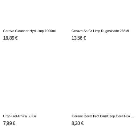
Cerave Cleanser Hyd Limp 1000ml
Cerave Sa Cr Limp Rugosidade 236Ml
18,89 €
13,56 €
Urgo Gel Arnica 50 Gr
Klorane Derm Prot Band Dep Cera Fria Rostx6
7,99 €
8,30 €