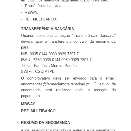
em vigor. Os meios de pagamento disponíveis são:
Transferência bancária;
MBWAY;
REF. MULTIBANCO.
TRANSFERÊNCIA BANCÁRIA
Quando seleciona a opção "Transferência Bancária"
deverá fazer a transferência do valor da encomenda
para:
NIB: 0035 0144 0069 9929 7307 7
IBAN: PT50 0035 0144 0069 9929 7307 7
Titular: Farmácia Moreira Padrão
SWIFT: CGDIPTPL
O comprovativo deve ser enviado para o email:
encomendas@farmaciamoreirapadrao.pt. O envio da
encomenda será realizado após a receção do
pagamento.
MBWAY
REF. MULTIBANCO
RESUMO DA ENCOMENDA
Após selecionar o método de entrega e de pagamento,