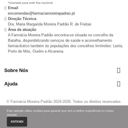
*chamada para rede fixa nacional
Email
encomendas@farmaciamoreirapadrao.pt
Direção Técnica
Dra. Maria Margarida Moreira Padrão R. de Freitas
Área de atuação
A Farmácia Moreira Padrão encontra-se situada no concelho da
Batalha, disponibilizando serviços de saúde e aconselhamento
farmacêutico também às populações dos concelhos limítrofes: Leiria,
Porto de Mós, Ourém e Alcanena.

Sobre Nós

Ajuda
© Farmácia Moreira Padrão 2024-
2026
. Todos os direitos reservados.
Autorizado a disponibilizar MNSRM e MSRM (mediante receita médica,
Este website utiliza cookies para garantir que tem a melhor experiência no nosso
quando aplicável) e a fornecer produtos de saúde ao domicílio através da
website.
Internet, nos termos regulados pelo pelo Infarmed.
ENTENDI