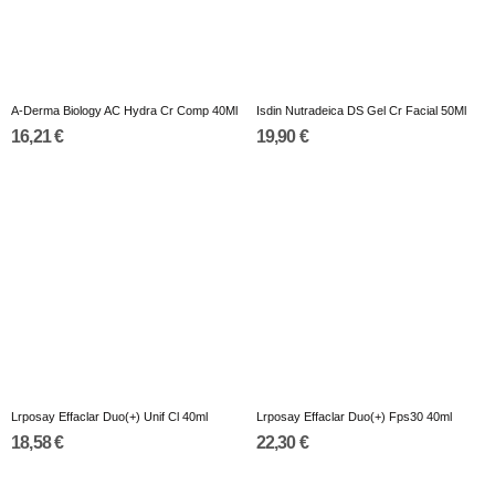
A-Derma Biology AC Hydra Cr Comp 40Ml
Isdin Nutradeica DS Gel Cr Facial 50Ml
16,21 €
19,90 €
Lrposay Effaclar Duo(+) Unif Cl 40ml
Lrposay Effaclar Duo(+) Fps30 40ml
18,58 €
22,30 €