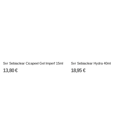
Svr Sebiaclear Cicapeel Gel Imperf 15ml
Svr Sebiaclear Hydra 40ml
13,80 €
18,95 €