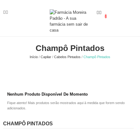
0
Champô Pintados
Início
Capilar
Cabelos Pintados
Champô Pintados
Nenhum Produto Disponível De Momento
Fique atento! Mais produtos serão mostrados aqui à medida que forem sendo
adicionados.
CHAMPÔ PINTADOS