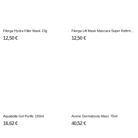
Filorga Hydra Filler Mask 23g
Filorga Lift Mask Mascara Super Refirm 14Ml
12,50 €
12,50 €
Aquabella Gel Purific 150ml
Avene Dermabsolu Masc 75ml
16,62 €
40,52 €