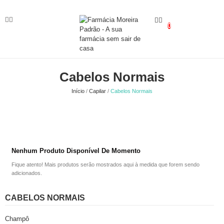
0
Cabelos Normais
Início
Capilar
Cabelos Normais
Nenhum Produto Disponível De Momento
Fique atento! Mais produtos serão mostrados aqui à medida que forem sendo
adicionados.
CABELOS NORMAIS
Champô