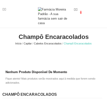
0
Champô Encaracolados
Início
Capilar
Cabelos Encaracolados
Champô Encaracolados
Nenhum Produto Disponível De Momento
Fique atento! Mais produtos serão mostrados aqui à medida que forem sendo
adicionados.
CHAMPÔ ENCARACOLADOS