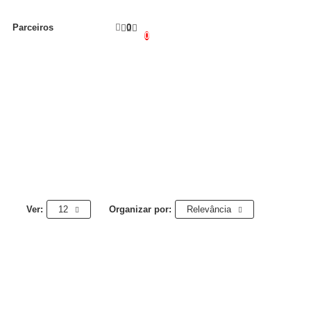
Parceiros
0
0
Ver:
12
Organizar por:
Relevância