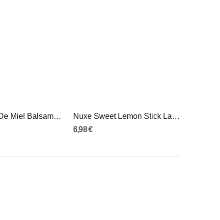
Nuxe Reve De Miel Balsamo Labial 15g
Nuxe Sweet Lemon Stick Labial Hidrat 4G
6,98 €