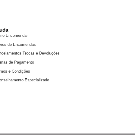
uda
mo Encomendar
vios de Encomendas
ncelamentos Trocas e Devoluções
rmas de Pagamento
rmos e Condições
onselhamento Especializado