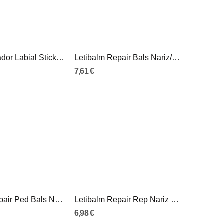
Isdin Reparador Labial Stick 4G
Letibalm Repair Bals Nariz/Lab 10ml
7,61 €
Letibalm Repair Ped Bals Nariz/Lab 10ml
Letibalm Repair Rep Nariz Lab 4G
6,98 €