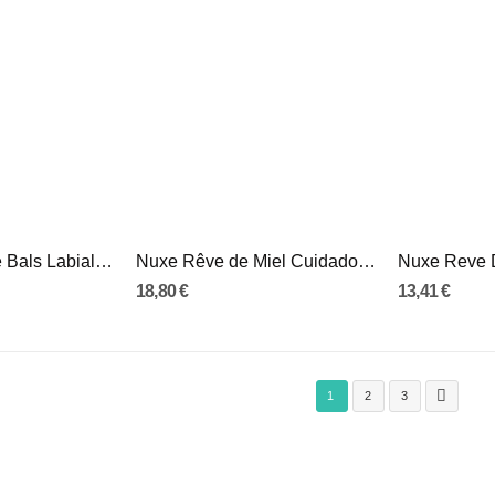
Nuxe Very Rose Bals Labial Rosas 15G
Nuxe Rêve de Miel Cuidado Hid Lab 10Ml
18,80 €
13,41 €

1
2
3