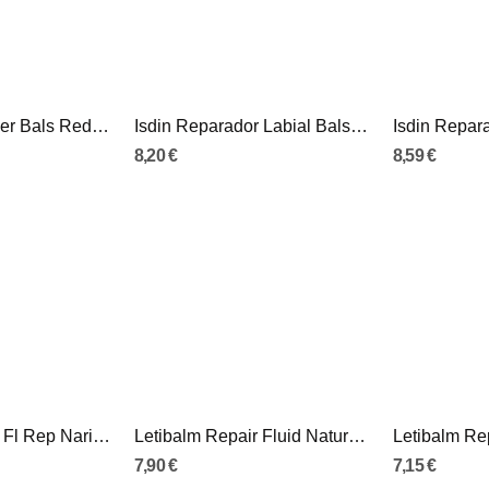
Filorga Nutri Filler Bals Redens Lab4g
Isdin Reparador Labial Bals 10Ml
8,20 €
8,59 €
Letibalm Repair Fl Rep Nariz Lab 10ml
Letibalm Repair Fluid Nature Gel 10Ml
7,90 €
7,15 €