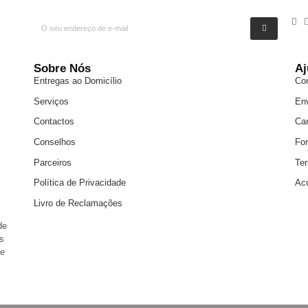
Sobre Nós
Aj
Entregas ao Domicílio
Co
Serviços
En
Contactos
Ca
Conselhos
Fo
Parceiros
Te
Política de Privacidade
Ac
Livro de Reclamações
de
s
 e