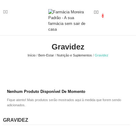
0
Gravidez
Início
Bem-Estar
Nutrição e Suplementos
Gravidez
Nenhum Produto Disponível De Momento
Fique atento! Mais produtos serão mostrados aqui à medida que forem sendo
adicionados.
GRAVIDEZ