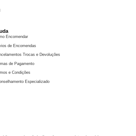
uda
mo Encomendar
vios de Encomendas
ncelamentos Trocas e Devoluções
rmas de Pagamento
rmos e Condições
onselhamento Especializado