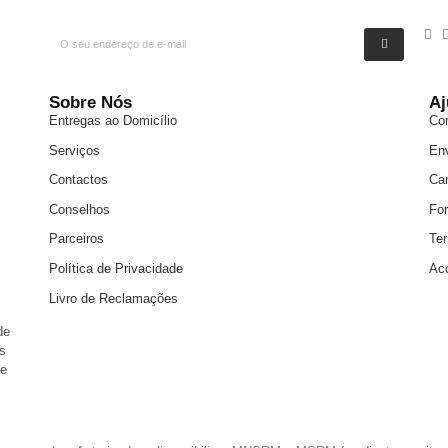
Sobre Nós
Aj
Entregas ao Domicílio
Co
Serviços
En
Contactos
Ca
Conselhos
Fo
Parceiros
Te
Política de Privacidade
Ac
Livro de Reclamações
de
s
 e