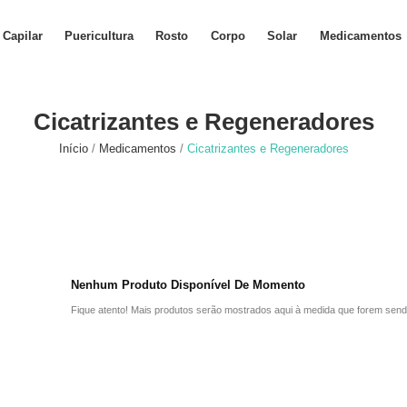
Capilar
Puericultura
Rosto
Corpo
Solar
Medicamentos
Cicatrizantes e Regeneradores
Início
Medicamentos
Cicatrizantes e Regeneradores
Nenhum Produto Disponível De Momento
Fique atento! Mais produtos serão mostrados aqui à medida que forem send