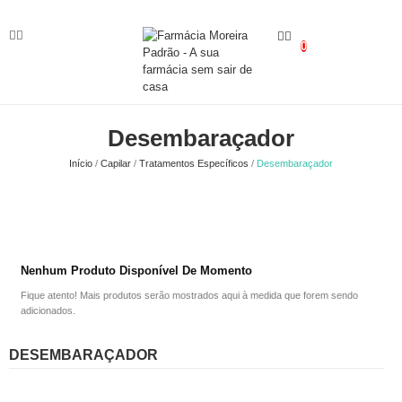
0
Desembaraçador
Início
Capilar
Tratamentos Específicos
Desembaraçador
Nenhum Produto Disponível De Momento
Fique atento! Mais produtos serão mostrados aqui à medida que forem sendo
adicionados.
DESEMBARAÇADOR