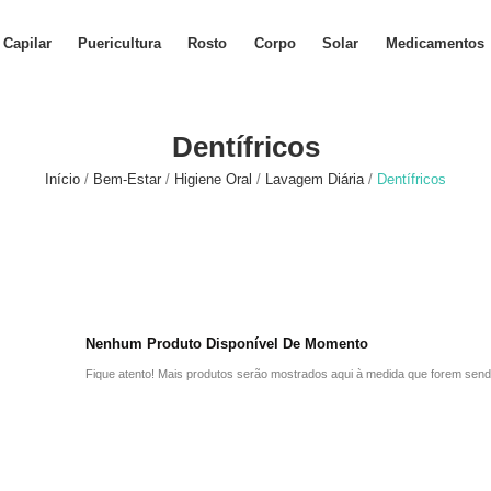
Capilar
Puericultura
Rosto
Corpo
Solar
Medicamentos
Dentífricos
Início
Bem-Estar
Higiene Oral
Lavagem Diária
Dentífricos
Nenhum Produto Disponível De Momento
Fique atento! Mais produtos serão mostrados aqui à medida que forem send