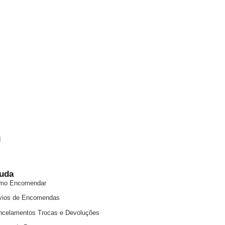
uda
mo Encomendar
vios de Encomendas
ncelamentos Trocas e Devoluções