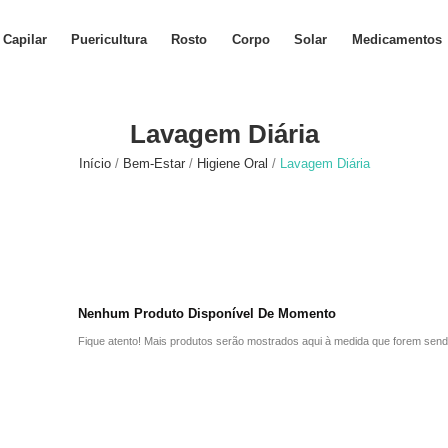
Capilar
Puericultura
Rosto
Corpo
Solar
Medicamentos
Lavagem Diária
Início
Bem-Estar
Higiene Oral
Lavagem Diária
Nenhum Produto Disponível De Momento
Fique atento! Mais produtos serão mostrados aqui à medida que forem send