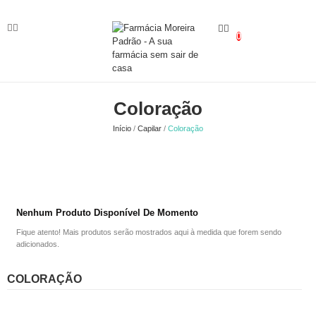
0
Coloração
Início
Capilar
Coloração
Nenhum Produto Disponível De Momento
Fique atento! Mais produtos serão mostrados aqui à medida que forem sendo
adicionados.
COLORAÇÃO