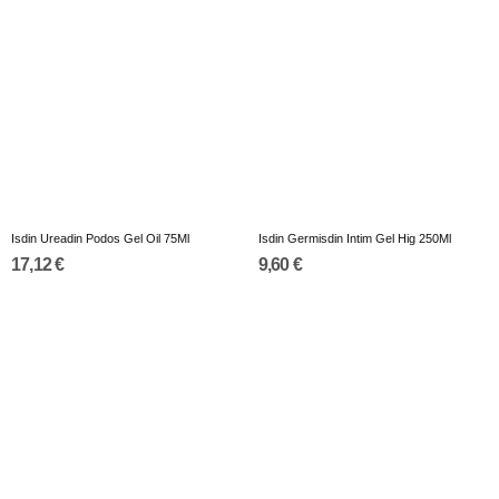
Isdin Ureadin Podos Gel Oil 75Ml
Isdin Germisdin Intim Gel Hig 250Ml
17,12 €
9,60 €