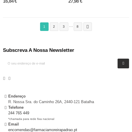
16,84 €
27,98 €
…

1
2
3
8
Subscreva A Nossa Newsletter
Endereço
R. Nossa Sra. do Caminho 26A, 2440-121 Batalha
Telefone
244 765 449
*chamada para rede fixa nacional
Email
encomendas@farmaciamoreirapadrao.pt