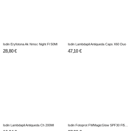
Isdin Eryfotona Ak Nmsc Night Fl 50Ml
Isdin Lambdapil Antiqueda Caps X60 Duo
28,80 €
47,10 €
Isdin Lambdapil Antiqueda Ch 200Ml
Isdin Fotoprot FWMagicGlow SPF30 Fl50ml