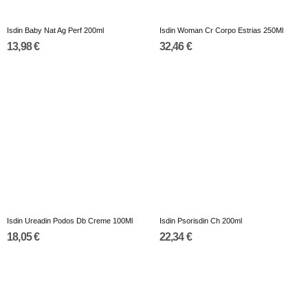
Isdin Baby Nat Ag Perf 200ml
Isdin Woman Cr Corpo Estrias 250Ml
13,98 €
32,46 €
Isdin Ureadin Podos Db Creme 100Ml
Isdin Psorisdin Ch 200ml
18,05 €
22,34 €