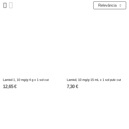
Relevância
Lamisil 1, 10 mg/g-4 g x 1 sol cut
Lamisil, 10 mg/g-15 mL x 1 sol pulv cut
12,65 €
7,30 €