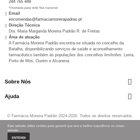
244 765 449
*chamada para rede fixa nacional
Email
encomendas@farmaciamoreirapadrao.pt
Direção Técnica
Dra. Maria Margarida Moreira Padrão R. de Freitas
Área de atuação
A Farmácia Moreira Padrão encontra-se situada no concelho da
Batalha, disponibilizando serviços de saúde e aconselhamento
farmacêutico também às populações dos concelhos limítrofes: Leiria,
Porto de Mós, Ourém e Alcanena.

Sobre Nós

Ajuda
© Farmácia Moreira Padrão 2024-
2026
. Todos os direitos reservados.
Autorizado a disponibilizar MNSRM e MSRM (mediante receita médica,
Este website utiliza cookies para garantir que tem a melhor experiência no nosso
quando aplicável) e a fornecer produtos de saúde ao domicílio através da
website.
Internet, nos termos regulados pelo pelo Infarmed.
ENTENDI