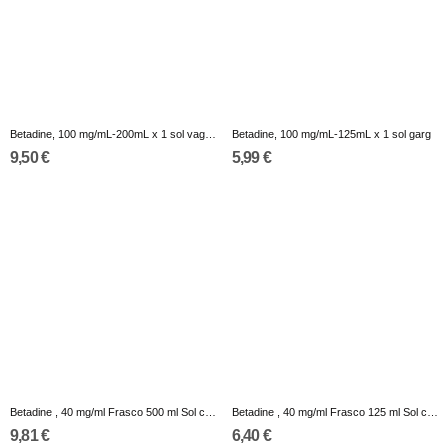
Betadine, 100 mg/mL-200mL x 1 sol vag frasco
Betadine, 100 mg/mL-125mL x 1 sol garg
9,50 €
5,99 €
Betadine , 40 mg/ml Frasco 500 ml Sol cutan
Betadine , 40 mg/ml Frasco 125 ml Sol cutan
9,81 €
6,40 €