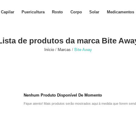
Capilar
Puericultura
Rosto
Corpo
Solar
Medicamentos
Lista de produtos da marca Bite Awa
Início
Marcas
Bite Away
Nenhum Produto Disponível De Momento
Fique atento! Mais produtos serão mostrados aqui à medida que forem send