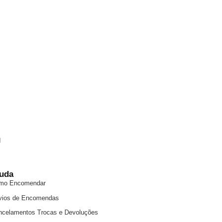
uda
mo Encomendar
vios de Encomendas
ncelamentos Trocas e Devoluções