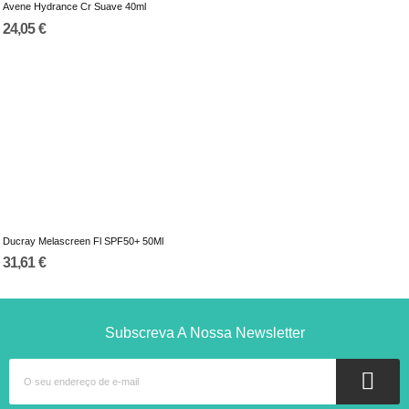
Avene Hydrance Cr Suave 40ml
24,05 €
Ducray Melascreen Fl SPF50+ 50Ml
31,61 €
Subscreva A Nossa Newsletter