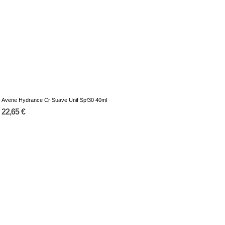
Avene Hydrance Cr Suave Unif Spf30 40ml
22,65 €