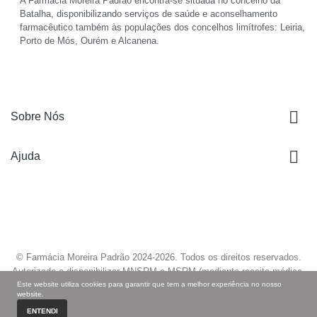
A Farmácia Moreira Padrão encontra-se situada no concelho da
Batalha, disponibilizando serviços de saúde e aconselhamento
farmacêutico também às populações dos concelhos limítrofes: Leiria,
Porto de Mós, Ourém e Alcanena.

Sobre Nós

Ajuda
© Farmácia Moreira Padrão 2024-
2026
. Todos os direitos reservados.
Autorizado a disponibilizar MNSRM e MSRM (mediante receita médica,
Este website utiliza cookies para garantir que tem a melhor experiência no nosso
quando aplicável) e a fornecer produtos de saúde ao domicílio através da
website.
Internet, nos termos regulados pelo pelo Infarmed.
ENTENDI