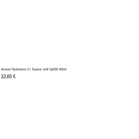
Avene Hydrance Cr Suave Unif Spf30 40ml
22,65 €