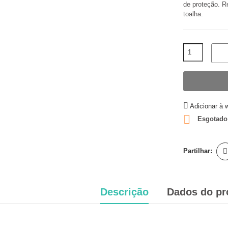
de proteção. Re
toalha.
Adicionar à w

Esgotado
Partilhar:
Descrição
Dados do pr