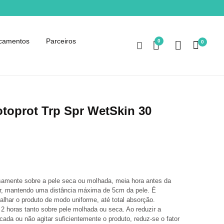
camentos
Parceiros
0
0
otoprot Trp Spr WetSkin 30
samente sobre a pele seca ou molhada, meia hora antes da
r, mantendo uma distância máxima de 5cm da pele. É
alhar o produto de modo uniforme, até total absorção.
 2 horas tanto sobre pele molhada ou seca. Ao reduzir a
cada ou não agitar suficientemente o produto, reduz-se o fator