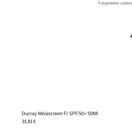
Fotoprotetor corpor
Ducray Melascreen Fl SPF50+ 50Ml
31,61 €