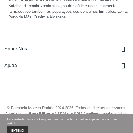
A Farmácia Moreira Padrão encontra-se situada no concelho da
Batalha, disponibilizando serviços de saúde e aconselhamento
farmacêutico também às populações dos concelhos limítrofes: Leiria,
Porto de Mós, Ourém e Alcanena.

Sobre Nós

Ajuda
© Farmácia Moreira Padrão 2024-
2026
. Todos os direitos reservados.
Autorizado a disponibilizar MNSRM e MSRM (mediante receita médica,
Este website utiliza cookies para garantir que tem a melhor experiência no nosso
quando aplicável) e a fornecer produtos de saúde ao domicílio através da
website.
Internet, nos termos regulados pelo pelo Infarmed.
ENTENDI