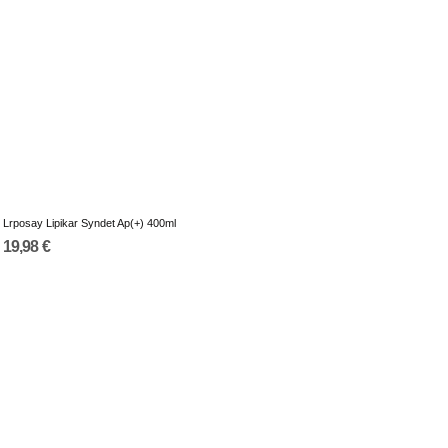
Lrposay Lipikar Syndet Ap(+) 400ml
19,98 €