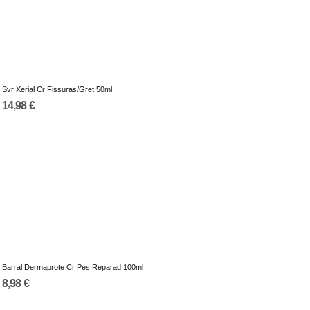
Svr Xerial Cr Fissuras/Gret 50ml
14,98 €
Barral Dermaprote Cr Pes Reparad 100ml
8,98 €