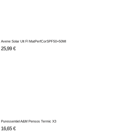
Avene Solar Ult Fl MatPerfCorSPF50+50Ml
25,99 €
Puressentiel A&M Pensos Termic X3
16,65 €