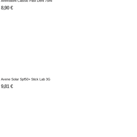
Arthrodont Classic Past Dent 75ml
8,90 €
Avene Solar Spf50+ Stick Lab 3G
9,81 €