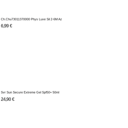
Ch.Chu73011370000 Phys Luxe Sil 2-6M Az
6,99 €
Svr Sun Secure Extreme Gel Spf50+ 50ml
24,90 €