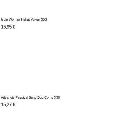
Isdin Woman Hidrat Vulvar 30G
15,95 €
Advancis Passival Sono Duo Comp X30
15,27 €