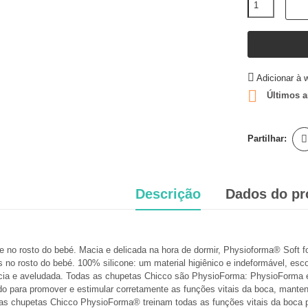
Adicionar à w

Últimos a
Partilhar:
Descrição
Dados do pr
e no rosto do bebé. Macia e delicada na hora de dormir, Physioforma® Soft f
s no rosto do bebé. 100% silicone: um material higiênico e indeformável, es
a e aveludada. Todas as chupetas Chicco são PhysioForma: PhysioForma é 
do para promover e estimular corretamente as funções vitais da boca, manten
s chupetas Chicco PhysioForma® treinam todas as funções vitais da boca par