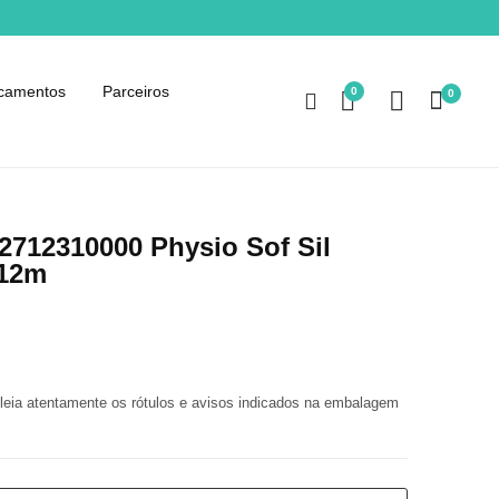
camentos
Parceiros
0
0
712310000 Physio Sof Sil
-12m
 leia atentamente os rótulos e avisos indicados na embalagem