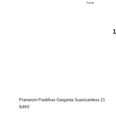
fonar.
1
Pranarom Pastilhas Garganta Suavizantesx 21
9,49 €