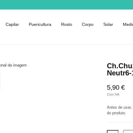
Capilar
Puericultura
Rosto
Corpo
Solar
Medi
Ch.Chu2
Neutr6
5,90 €
Com IVA
Antes de usar,
do produto.