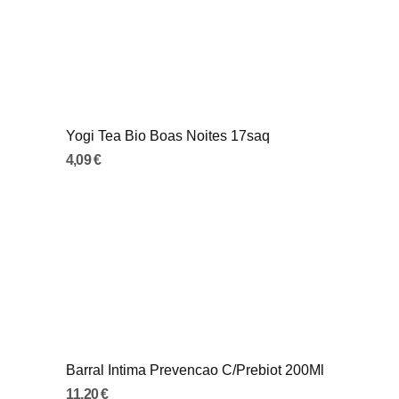
Yogi Tea Bio Boas Noites 17saq
4,09 €
Barral Intima Prevencao C/Prebiot 200Ml
11,20 €