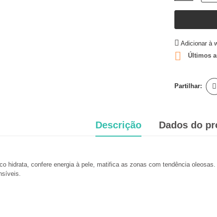
Adicionar à w

Últimos a
Partilhar:
Descrição
Dados do pr
sco hidrata, confere energia à pele, matifica as zonas com tendência oleosas
síveis.