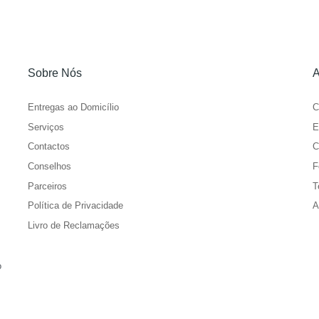
Sobre Nós
A
Entregas ao Domicílio
C
Serviços
E
Contactos
C
Conselhos
F
Parceiros
T
Política de Privacidade
A
Livro de Reclamações
o